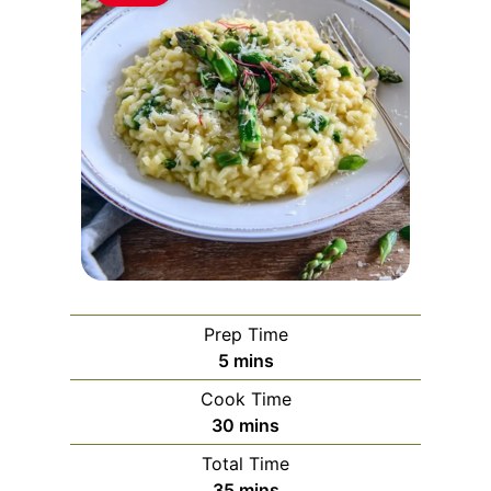
Prep Time
m
5
mins
i
Cook Time
n
m
30
mins
u
i
Total Time
t
n
m
35
mins
e