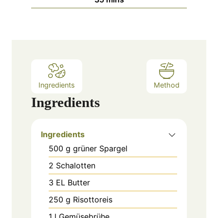
u
i
s
t
n
e
u
s
t
e
s
Ingredients
Method
Ingredients
Ingredients
500
g
grüner Spargel
2
Schalotten
3
EL
Butter
250
g
Risottoreis
1
l
Gemüsebrühe