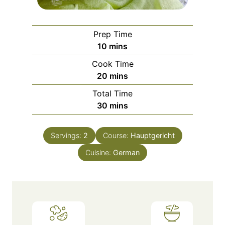
Prep Time
m
10
mins
i
Cook Time
n
m
20
mins
u
i
Total Time
t
n
m
30
mins
e
u
i
s
t
n
e
Servings:
2
Course:
Hauptgericht
u
s
Cuisine:
t
German
e
s