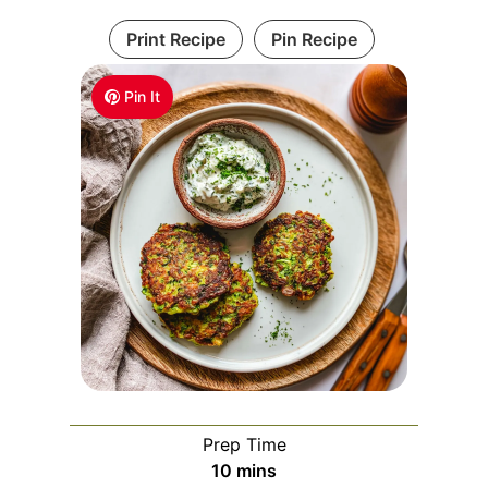
Print Recipe
Pin Recipe
Pin It
Prep Time
m
10
mins