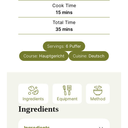
i
Cook Time
n
m
15
mins
u
i
Total Time
t
n
m
35
mins
e
u
i
s
t
n
e
Servings:
6
Puffer
u
s
Course:
Hauptgericht
t
Cuisine:
Deutsch
e
s
Ingredients
Equipment
Method
Ingredients
Ingredients