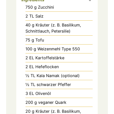
750
g
Zucchini
2
TL
Salz
40
g
Kräuter (z. B. Basilikum,
Schnittlauch, Petersilie)
75
g
Tofu
100
g
Weizenmehl Type 550
2
EL
Kartoffelstärke
2
EL
Hefeflocken
½
TL
Kala Namak (optional)
½
TL
schwarzer Pfeffer
3
EL
Olivenöl
200
g
veganer Quark
20
g
Kräuter (z. B. Basilikum,