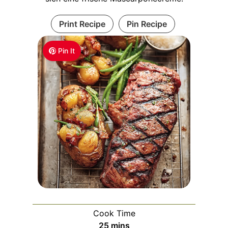
Print Recipe
Pin Recipe
Pin It
Cook Time
m
25
mins