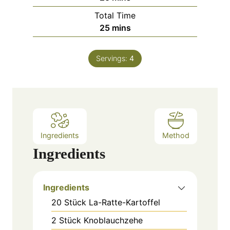
i
Total Time
n
m
25
mins
u
i
t
n
e
Servings:
4
u
s
t
e
s
Ingredients
Method
Ingredients
Ingredients
20
Stück
La-Ratte-Kartoffel
2
Stück
Knoblauchzehe