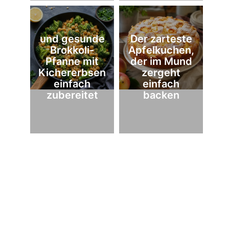
und gesunde
Der zarteste
Brokkoli-
Apfelkuchen,
Pfanne mit
der im Mund
Kichererbsen
zergeht
einfach
einfach
zubereitet
backen