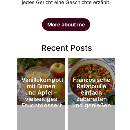
jedes Gericht eine Geschichte erzählt.
More about me
Recent Posts
Vanillekompott
Französische
mit Birnen
Ratatouille
und Apfel –
einfach
vielseitiges
zubereiten
Fruchtdessert
und genießen