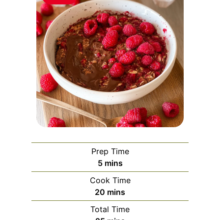
Prep Time
m
5
mins
i
Cook Time
n
m
20
mins
u
i
Total Time
t
n