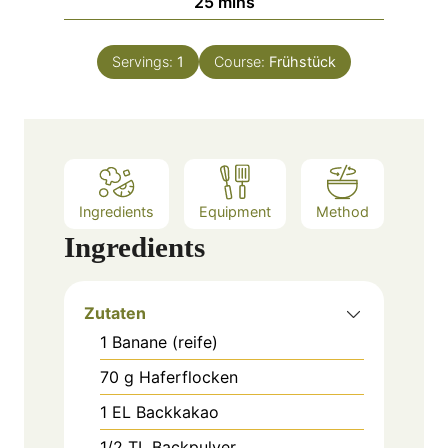
m
25
mins
e
u
i
s
t
n
e
Servings:
1
Course:
Frühstück
u
s
t
e
s
Ingredients
Equipment
Method
Ingredients
Zutaten
1
Banane (reife)
70
g
Haferflocken
1
EL
Backkakao
1/2
TL
Backpulver