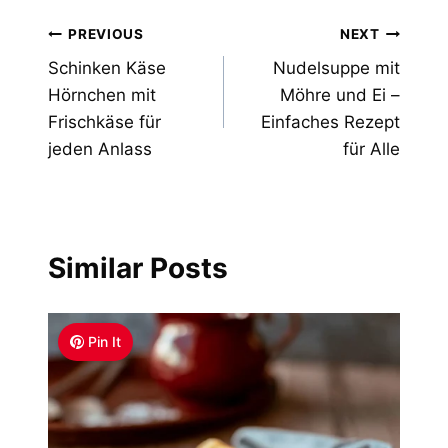
Post
PREVIOUS
NEXT
Schinken Käse
Nudelsuppe mit
navigation
Hörnchen mit
Möhre und Ei –
Frischkäse für
Einfaches Rezept
jeden Anlass
für Alle
Similar Posts
Pin It