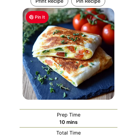
Print Recipe
Pin Recipe
Pin It
Prep Time
m
10
mins
i
Total Time
n