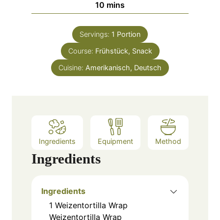
m
10
mins
u
i
t
n
e
Servings:
1
Portion
u
s
Course:
Frühstück, Snack
t
e
Cuisine:
Amerikanisch, Deutsch
s
Ingredients
Equipment
Method
Ingredients
Ingredients
1
Weizentortilla Wrap
Weizentortilla Wrap