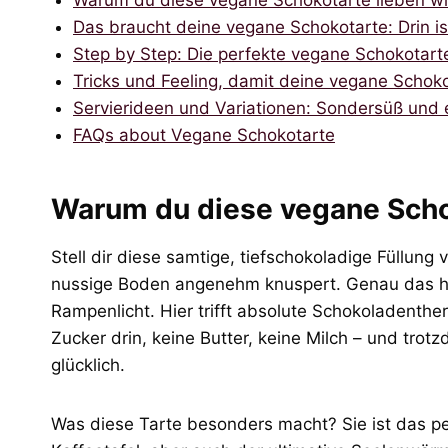
Warum du diese vegane Schokotarte lieben wi
Das braucht deine vegane Schokotarte: Drin is
Step by Step: Die perfekte vegane Schokotarte 
Tricks und Feeling, damit deine vegane Schoko
Servierideen und Variationen: Sondersüß und e
FAQs about Vegane Schokotarte
Warum du diese vegane Schok
Stell dir diese samtige, tiefschokoladige Füllung
nussige Boden angenehm knuspert. Genau das ho
Rampenlicht. Hier trifft absolute Schokoladenthe
Zucker drin, keine Butter, keine Milch – und trot
glücklich.
Was diese Tarte besonders macht? Sie ist das per