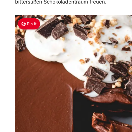
bittersüßen Schokoladentraum freuen.
Pin It