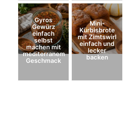
Gyros
Mini-
Gewürz
Kürbisbrote
einfach
mit Zimtswirl
selbst
einfach und
machen mit
lecker
mediterranem
backen
Geschmack