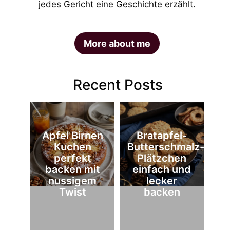
jedes Gericht eine Geschichte erzählt.
More about me
Recent Posts
Apfel Birnen
Bratapfel-
Kuchen
Butterschmalz-
perfekt
Plätzchen
backen mit
einfach und
nussigem
lecker
Twist
backen