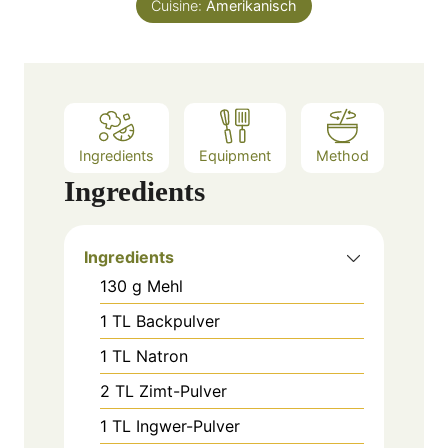
Cuisine:
Amerikanisch
t
e
s
Ingredients
Equipment
Method
Ingredients
Ingredients
130
g
Mehl
1
TL
Backpulver
1
TL
Natron
2
TL
Zimt-Pulver
1
TL
Ingwer-Pulver