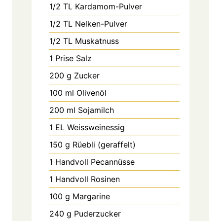
1/2
TL
Kardamom-Pulver
1/2
TL
Nelken-Pulver
1/2
TL
Muskatnuss
1
Prise
Salz
200
g
Zucker
100
ml
Olivenöl
200
ml
Sojamilch
1
EL
Weissweinessig
150
g
Rüebli (geraffelt)
1
Handvoll
Pecannüsse
1
Handvoll
Rosinen
100
g
Margarine
240
g
Puderzucker