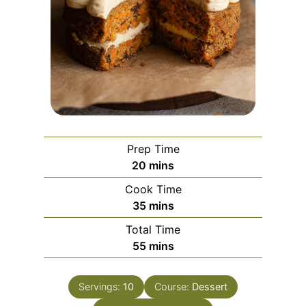
Prep Time
m
20
mins
i
Cook Time
n
m
35
mins
u
i
Total Time
t
n
m
55
mins
e
u
i
s
t
n
e
Servings:
10
Course:
Dessert
u
s