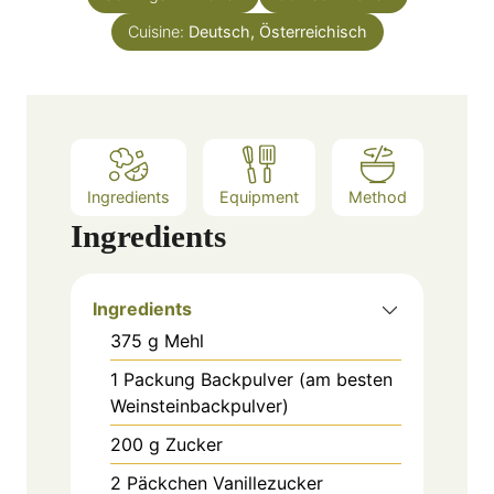
r
u
Cuisine:
Deutsch, Österreichisch
t
e
s
Ingredients
Equipment
Method
Ingredients
Ingredients
375
g
Mehl
1
Packung
Backpulver (am besten
Weinsteinbackpulver)
200
g
Zucker
2
Päckchen
Vanillezucker