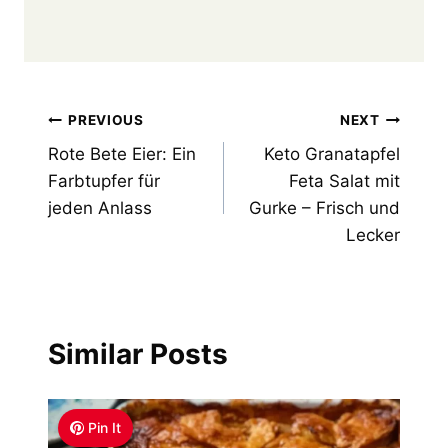
Post
PREVIOUS
NEXT
Rote Bete Eier: Ein
Keto Granatapfel
navigation
Farbtupfer für
Feta Salat mit
jeden Anlass
Gurke – Frisch und
Lecker
Similar Posts
Pin It