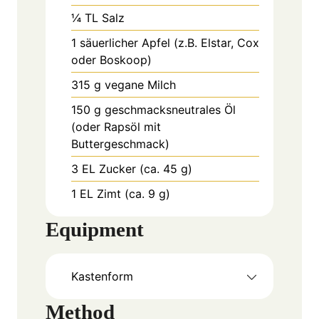
¼
TL
Salz
1
säuerlicher Apfel (z.B. Elstar, Cox
oder Boskoop)
315
g
vegane Milch
150
g
geschmacksneutrales Öl
(oder Rapsöl mit
Buttergeschmack)
3
EL
Zucker (ca. 45 g)
1
EL
Zimt (ca. 9 g)
Equipment
Kastenform
Method