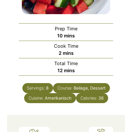
Prep Time
m
10
mins
i
Cook Time
n
m
2
mins
u
i
Total Time
t
n
m
12
mins
e
u
i
s
t
n
e
Servings:
8
Course:
Beilage, Dessert
u
s
Cuisine:
Amerikanisch
t
Calories:
36
e
s