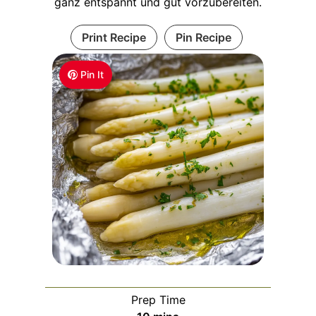
ganz entspannt und gut vorzubereiten.
Print Recipe
Pin Recipe
Pin It
Prep Time
m