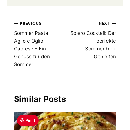
Post
PREVIOUS
NEXT
Sommer Pasta
Solero Cocktail: Der
navigation
Aglio e Oglio
perfekte
Caprese – Ein
Sommerdrink
Genuss für den
Genießen
Sommer
Similar Posts
Pin It