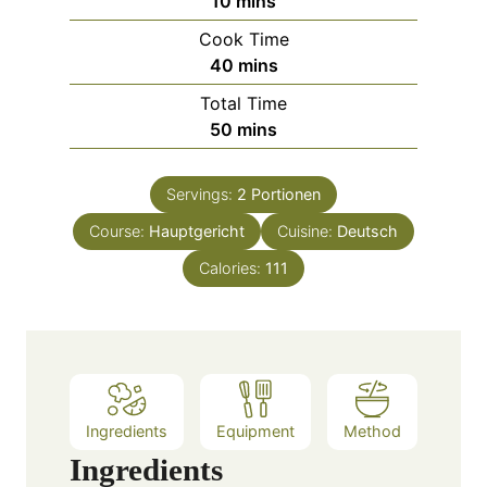
10
mins
i
Cook Time
n
m
40
mins
u
i
Total Time
t
n
m
50
mins
e
u
i
s
t
n
e
Servings:
2
Portionen
u
s
Course:
Hauptgericht
t
Cuisine:
Deutsch
e
Calories:
111
s
Ingredients
Equipment
Method
Ingredients