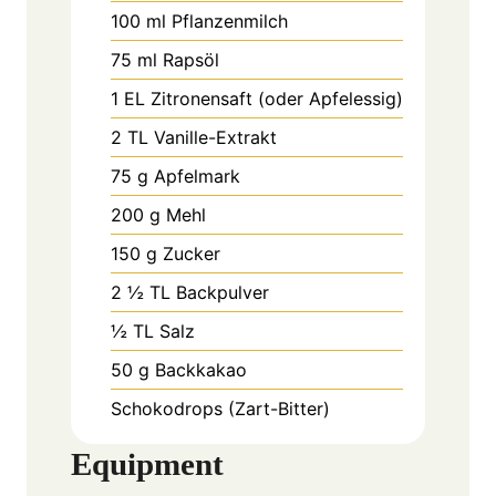
100
ml
Pflanzenmilch
75
ml
Rapsöl
1
EL
Zitronensaft (oder Apfelessig)
2
TL
Vanille-Extrakt
75
g
Apfelmark
200
g
Mehl
150
g
Zucker
2 ½
TL
Backpulver
½
TL
Salz
50
g
Backkakao
Schokodrops (Zart-Bitter)
Equipment