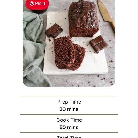
Pin It
Prep Time
m
20
mins
i
Cook Time
n
m
50
mins
u
i
Total Time