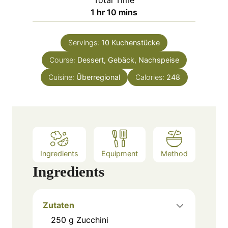
t
n
h
m
1
hr
10
mins
e
u
o
i
s
t
u
n
e
Servings:
10
Kuchenstücke
r
u
s
Course:
Dessert, Gebäck, Nachspeise
t
e
Cuisine:
Überregional
Calories:
248
s
Ingredients
Equipment
Method
Ingredients
Zutaten
250
g
Zucchini