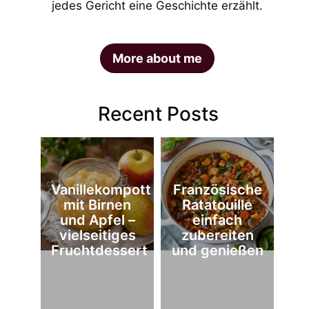
jedes Gericht eine Geschichte erzählt.
More about me
Recent Posts
Vanillekompott
Französische
mit Birnen
Ratatouille
und Apfel –
einfach
vielseitiges
zubereiten
Fruchtdessert
und genießen