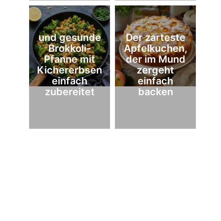
und gesunde
Der zarteste
Brokkoli-
Apfelkuchen,
Pfanne mit
der im Mund
Kichererbsen
zergeht
einfach
einfach
zubereitet
backen