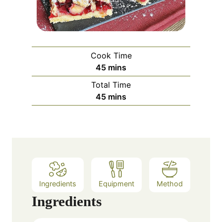
Cook Time
m
45
mins
i
Total Time
n
m
45
mins
u
i
t
n
e
u
s
t
e
s
Ingredients
Equipment
Method
Ingredients