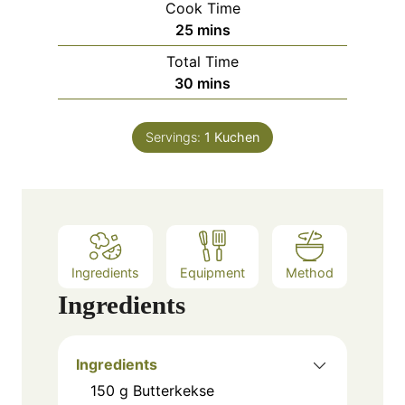
Cook Time
n
m
25
mins
u
i
Total Time
t
n
m
30
mins
e
u
i
s
t
n
e
Servings:
1
Kuchen
u
s
t
e
s
Ingredients
Equipment
Method
Ingredients
Ingredients
150
g
Butterkekse