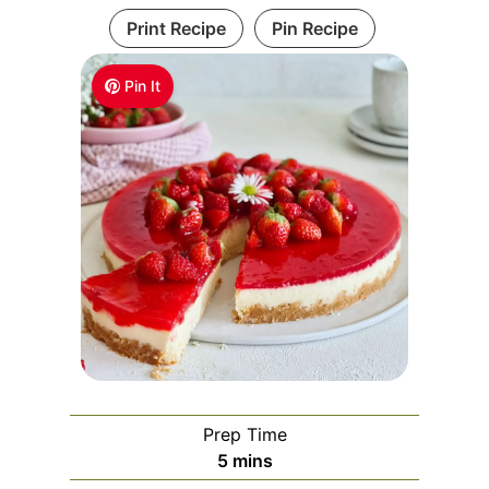
Print Recipe
Pin Recipe
Pin It
Prep Time
m
5
mins
i