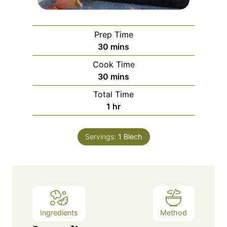
Prep Time
m
30
mins
i
Cook Time
n
m
30
mins
u
i
Total Time
t
n
h
1
hr
e
u
o
s
t
u
e
Servings:
1
Blech
r
s
Ingredients
Method