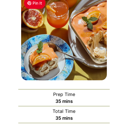
Pin It
Prep Time
m
35
mins
i
Total Time
n
m
35
mins
u
i