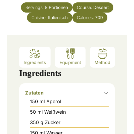
t
n
e
Servings:
8
Portionen
Course:
Dessert
u
s
Cuisine:
Italienisch
t
Calories:
709
e
s
Ingredients
Equipment
Method
Ingredients
Zutaten
150
ml
Aperol
50
ml
Weißwein
350
g
Zucker
150
ml
Wasser