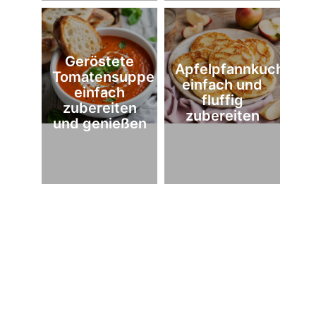
Geröstete
Apfelpfannkuchen
Tomatensuppe
einfach und
einfach
fluffig
zubereiten
zubereiten
und genießen