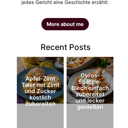
jedes Gericht eine Geschichte erzählt.
More about me
Recent Posts
Gyros-
Apfel-Zimt
Spätzle-
Taler mit Zimt
Blech einfach
und Zucker
zubereitet
köstlich
und lecker
zubereiten
genießen