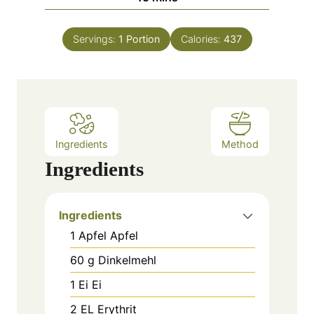
u
i
t
n
e
Servings:
1
Portion
Calories:
437
u
s
t
e
s
Ingredients
Method
Ingredients
Ingredients
1
Apfel
Apfel
60
g
Dinkelmehl
1
Ei
Ei
2
EL
Erythrit