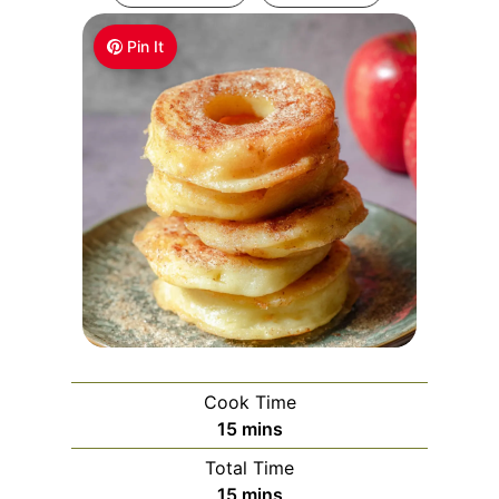
Pin It
Cook Time
m
15
mins
i
Total Time
n
m
15
mins