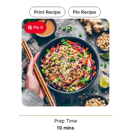
Print Recipe
Pin Recipe
Pin It
Prep Time
m
10
mins