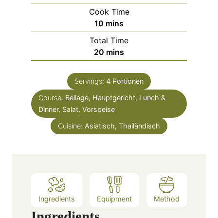
i
Cook Time
n
m
10
mins
u
i
Total Time
t
n
m
20
mins
e
u
i
s
t
n
e
Servings:
4
Portionen
u
s
Course:
Beilage, Hauptgericht, Lunch &
t
Dinner, Salat, Vorspeise
e
s
Cuisine:
Asiatisch, Thailändisch
Ingredients
Equipment
Method
Ingredients