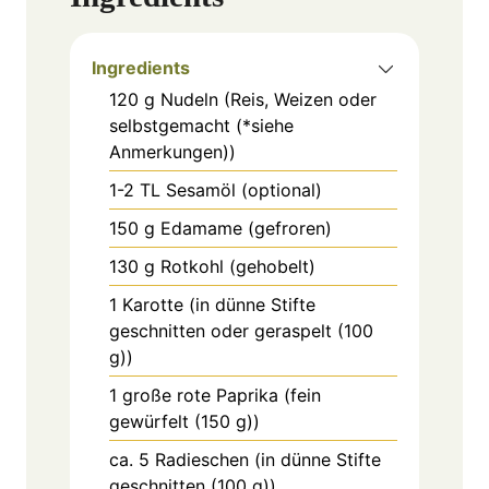
Ingredients
120
g
Nudeln (Reis, Weizen oder
selbstgemacht (*siehe
Anmerkungen))
1-2
TL
Sesamöl (optional)
150
g
Edamame (gefroren)
130
g
Rotkohl (gehobelt)
1
Karotte (in dünne Stifte
geschnitten oder geraspelt (100
g))
1
große rote Paprika (fein
gewürfelt (150 g))
ca. 5
Radieschen (in dünne Stifte
geschnitten (100 g))