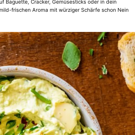
f Baguette, Cracker, Gemüsesticks oder in dein
mild-frischen Aroma mit würziger Schärfe schon Nein