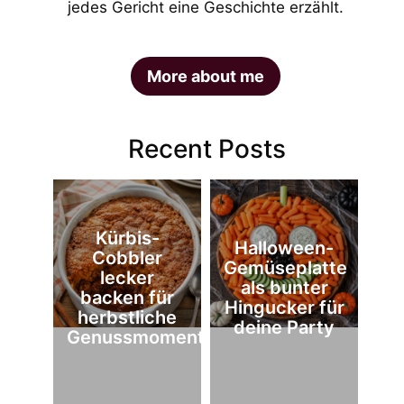
jedes Gericht eine Geschichte erzählt.
More about me
Recent Posts
Kürbis-
Halloween-
Cobbler
Gemüseplatte
lecker
als bunter
backen für
Hingucker für
herbstliche
deine Party
Genussmomente