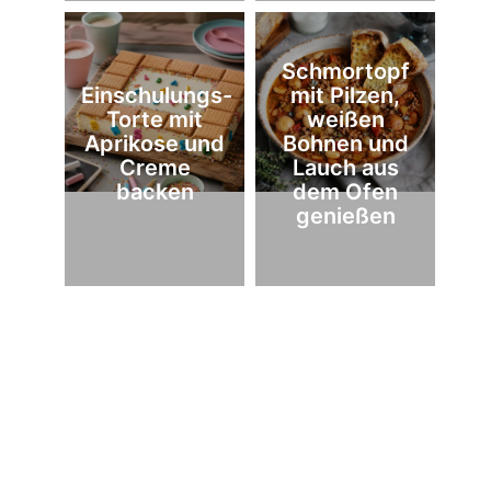
Schmortopf
Einschulungs-
mit Pilzen,
Torte mit
weißen
Aprikose und
Bohnen und
Creme
Lauch aus
backen
dem Ofen
genießen