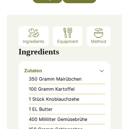
u
s
t
e
s
Ingredients
Equipment
Method
Ingredients
Zutaten
350
Gramm
Mairübchen
100
Gramm
Kartoffel
1
Stück
Knoblauchzehe
1
EL
Butter
400
Milliliter
Gemüsebrühe