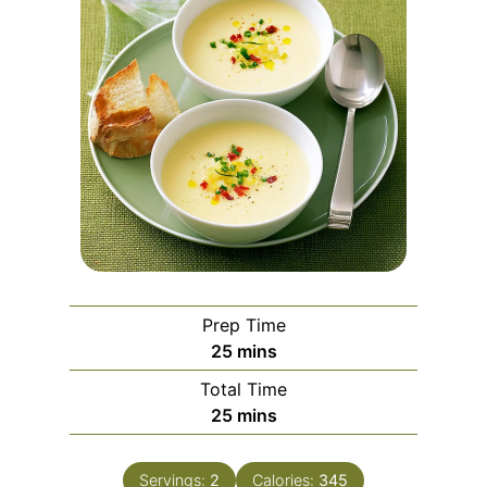
Prep Time
m
25
mins
i
Total Time
n
m
25
mins
u
i
t
n
e
Servings:
2
Calories:
345