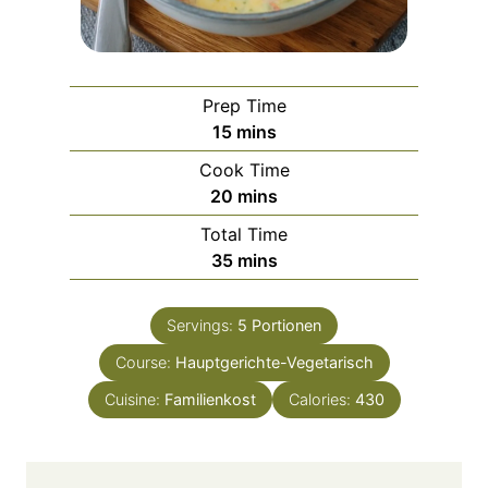
Prep Time
m
15
mins
i
Cook Time
n
m
20
mins
u
i
Total Time
t
n
m
35
mins
e
u
i
s
t
n
e
Servings:
5
Portionen
u
s
Course:
Hauptgerichte-Vegetarisch
t
e
Cuisine:
Familienkost
Calories:
430
s