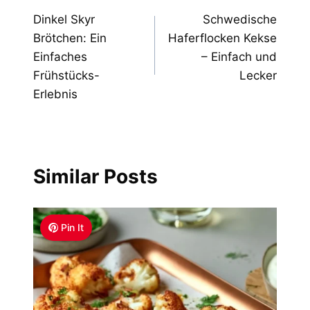
Dinkel Skyr
Schwedische
navigation
Brötchen: Ein
Haferflocken Kekse
Einfaches
– Einfach und
Frühstücks-
Lecker
Erlebnis
Similar Posts
Pin It