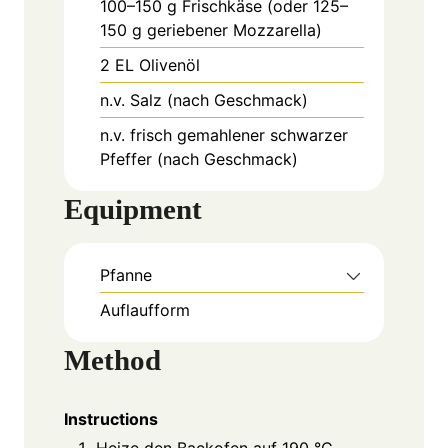
100–150
g
Frischkäse (oder 125–
150 g geriebener Mozzarella)
2
EL
Olivenöl
n.v.
Salz (nach Geschmack)
n.v.
frisch gemahlener schwarzer
Pfeffer (nach Geschmack)
Equipment
Pfanne
Auflaufform
Method
Instructions
Heize den Backofen auf 190 °C