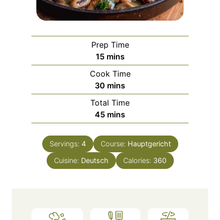
Prep Time
m
15
mins
i
Cook Time
n
m
30
mins
u
i
Total Time
t
n
m
45
mins
e
u
i
s
t
n
e
Servings:
4
Course:
Hauptgericht
u
s
Cuisine:
Deutsch
t
Calories:
360
e
s