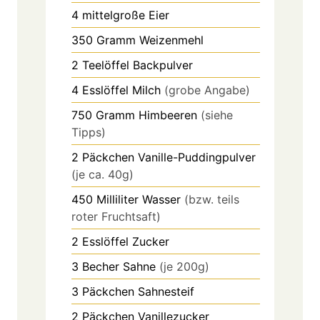
4
mittelgroße
Eier
350
Gramm
Weizenmehl
2
Teelöffel
Backpulver
4
Esslöffel
Milch
(grobe Angabe)
750
Gramm
Himbeeren
(siehe
Tipps)
2
Päckchen
Vanille-Puddingpulver
(je ca. 40g)
450
Milliliter
Wasser
(bzw. teils
roter Fruchtsaft)
2
Esslöffel
Zucker
3
Becher
Sahne
(je 200g)
3
Päckchen
Sahnesteif
2
Päckchen
Vanillezucker