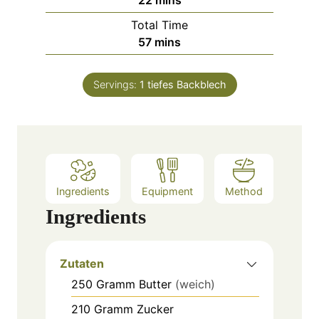
u
i
Total Time
t
n
m
57
mins
e
u
i
s
t
n
e
Servings:
1
tiefes Backblech
u
s
t
e
s
Ingredients
Equipment
Method
Ingredients
Zutaten
250
Gramm
Butter
(weich)
210
Gramm
Zucker