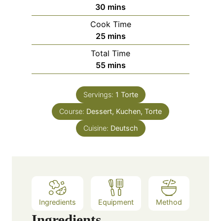
m
30
mins
i
Cook Time
n
m
25
mins
u
i
Total Time
t
n
m
55
mins
e
u
i
s
t
n
e
Servings:
1
Torte
u
s
Course:
Dessert, Kuchen, Torte
t
e
Cuisine:
Deutsch
s
Ingredients
Equipment
Method
Ingredients