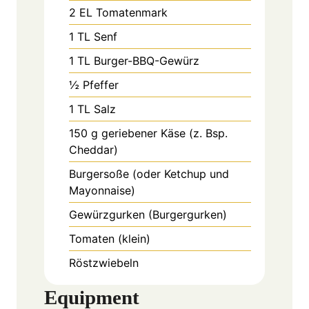
2
EL
Tomatenmark
1
TL
Senf
1
TL
Burger-BBQ-Gewürz
½
Pfeffer
1
TL
Salz
150
g
geriebener Käse (z. Bsp.
Cheddar)
Burgersoße (oder Ketchup und
Mayonnaise)
Gewürzgurken (Burgergurken)
Tomaten (klein)
Röstzwiebeln
Equipment