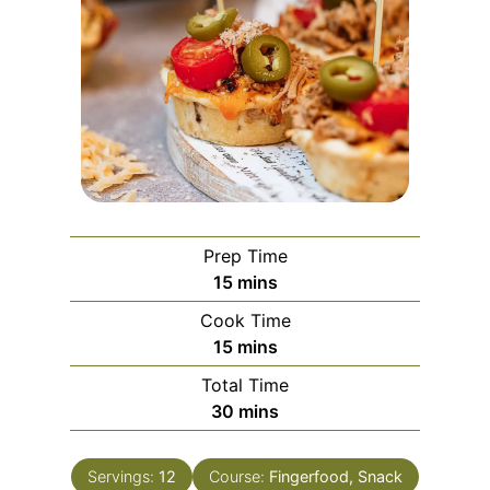
Prep Time
m
15
mins
i
Cook Time
n
m
15
mins
u
i
Total Time
t
n
m
30
mins
e
u
i
s
t
n
e
Servings:
12
Course:
Fingerfood, Snack
u