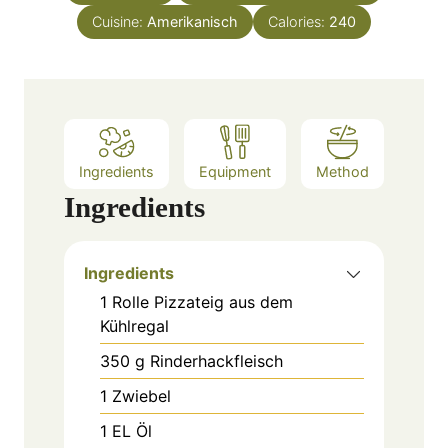
s
Cuisine:
Amerikanisch
t
Calories:
240
e
s
Ingredients
Equipment
Method
Ingredients
Ingredients
1
Rolle
Pizzateig aus dem
Kühlregal
350
g
Rinderhackfleisch
1
Zwiebel
1
EL
Öl