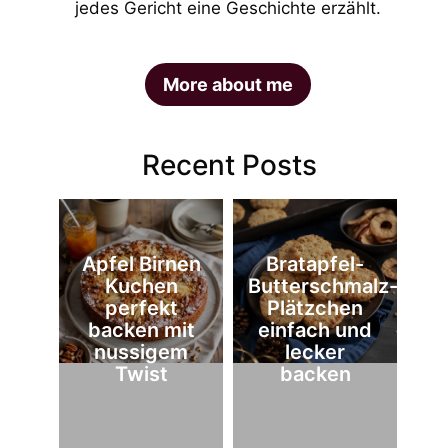
jedes Gericht eine Geschichte erzählt.
More about me
Recent Posts
Apfel Birnen
Bratapfel-
Kuchen
Butterschmalz-
perfekt
Plätzchen
backen mit
einfach und
nussigem
lecker
Twist
backen