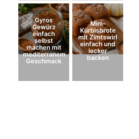
Gyros
Mini-
Gewürz
Kürbisbrote
einfach
mit Zimtswirl
selbst
einfach und
machen mit
lecker
mediterranem
backen
Geschmack