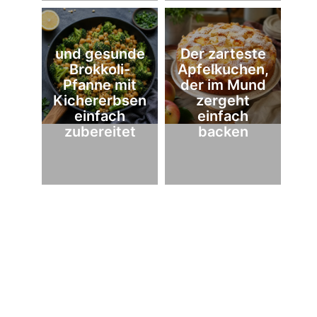
und gesunde
Der zarteste
Brokkoli-
Apfelkuchen,
Pfanne mit
der im Mund
Kichererbsen
zergeht
einfach
einfach
zubereitet
backen