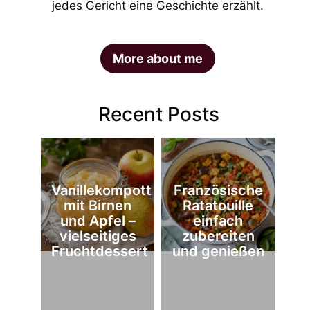
jedes Gericht eine Geschichte erzählt.
More about me
Recent Posts
Vanillekompott
Französische
mit Birnen
Ratatouille
und Apfel –
einfach
vielseitiges
zubereiten
Fruchtdessert
und genießen