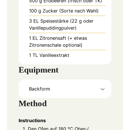
500
g
Erdbeeren (frisch oder TK)
100
g
Zucker (Sorte nach Wahl)
3
EL
Speisestärke (22 g oder
Vanillepuddingpulver)
1
EL
Zitronensaft (+ etwas
Zitronenschale optional)
1
TL
Vanilleextrakt
Equipment
Backform
Method
Instructions
Den Ofen auf 180 °C Ober-/