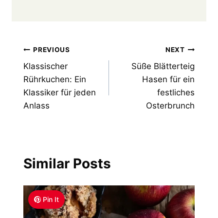
Post
PREVIOUS
NEXT
Klassischer
Süße Blätterteig
navigation
Rührkuchen: Ein
Hasen für ein
Klassiker für jeden
festliches
Anlass
Osterbrunch
Similar Posts
Pin It