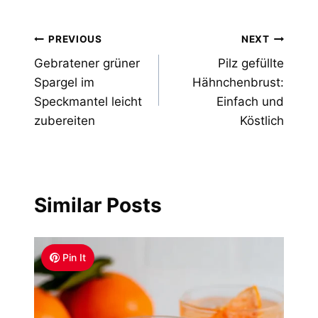
Post
PREVIOUS
NEXT
Gebratener grüner
Pilz gefüllte
navigation
Spargel im
Hähnchenbrust:
Speckmantel leicht
Einfach und
zubereiten
Köstlich
Similar Posts
Pin It