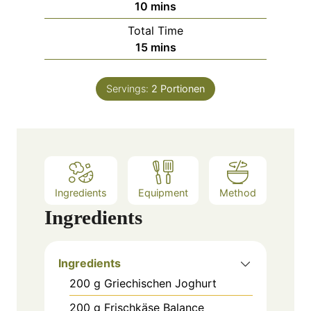
m
10
mins
i
Total Time
n
m
15
mins
u
i
t
n
e
Servings:
2
Portionen
u
s
t
e
s
Ingredients
Equipment
Method
Ingredients
Ingredients
200
g
Griechischen Joghurt
200
g
Frischkäse Balance