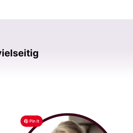
ielseitig
Pin It