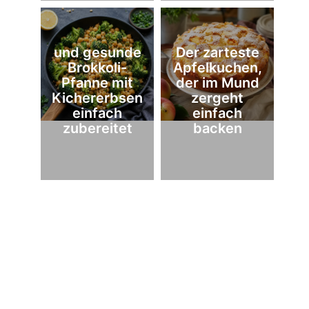
und gesunde
Der zarteste
Brokkoli-
Apfelkuchen,
Pfanne mit
der im Mund
Kichererbsen
zergeht
einfach
einfach
zubereitet
backen