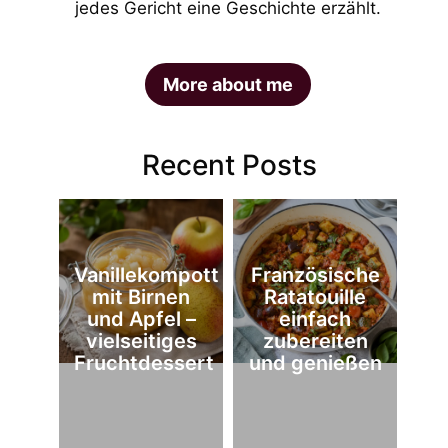
jedes Gericht eine Geschichte erzählt.
More about me
Recent Posts
Vanillekompott
Französische
mit Birnen
Ratatouille
und Apfel –
einfach
vielseitiges
zubereiten
Fruchtdessert
und genießen