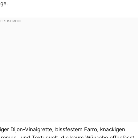
ge.
er Dijon-Vinaigrette, bissfestem Farro, knackigen
Aromen- und Texturwelt, die kaum Wünsche offenlässt.