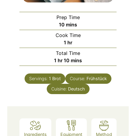
Prep Time
m
10
mins
i
Cook Time
n
h
1
hr
u
o
Total Time
t
u
h
m
1
hr
10
mins
e
r
o
i
s
u
n
Servings:
1
Brot
Course:
Frühstück
r
u
Cuisine:
Deutsch
t
e
s
Ingredients
Equipment
Method