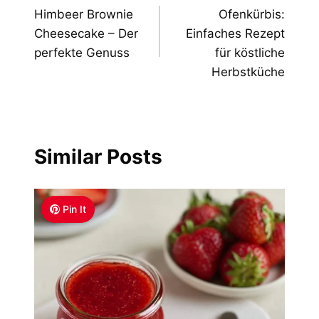
Himbeer Brownie
Ofenkürbis:
navigation
Cheesecake – Der
Einfaches Rezept
perfekte Genuss
für köstliche
Herbstküche
Similar Posts
Pin It