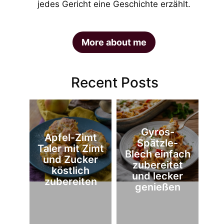
jedes Gericht eine Geschichte erzählt.
More about me
Recent Posts
Gyros-
Apfel-Zimt
Spätzle-
Taler mit Zimt
Blech einfach
und Zucker
zubereitet
köstlich
und lecker
zubereiten
genießen