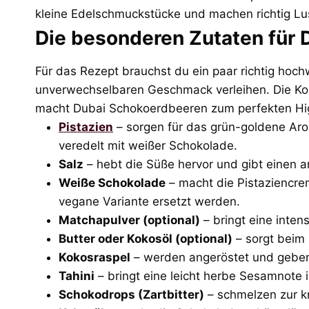
kleine Edelschmuckstücke und machen richtig Lu
Die besonderen Zutaten für
Für das Rezept brauchst du ein paar richtig hochw
unverwechselbaren Geschmack verleihen. Die Kom
macht Dubai Schokoerdbeeren zum perfekten Hig
Pistazien
– sorgen für das grün-goldene Ar
veredelt mit weißer Schokolade.
Salz
– hebt die Süße hervor und gibt einen 
Weiße Schokolade
– macht die Pistaziencre
vegane Variante ersetzt werden.
Matchapulver (optional)
– bringt eine inten
Butter oder Kokosöl (optional)
– sorgt beim 
Kokosraspel
– werden angeröstet und geben 
Tahini
– bringt eine leicht herbe Sesamnote i
Schokodrops (Zartbitter)
– schmelzen zur k