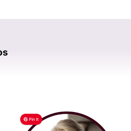
os
Pin It