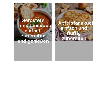
Geröstete
Apfelpfannkuchen
Tomatensuppe
einfach und
einfach
fluffig
zubereiten
zubereiten
und genießen