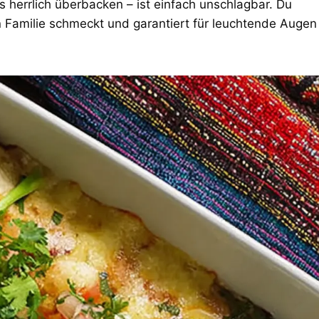
es herrlich überbacken – ist einfach unschlagbar. Du
 Familie schmeckt und garantiert für leuchtende Augen