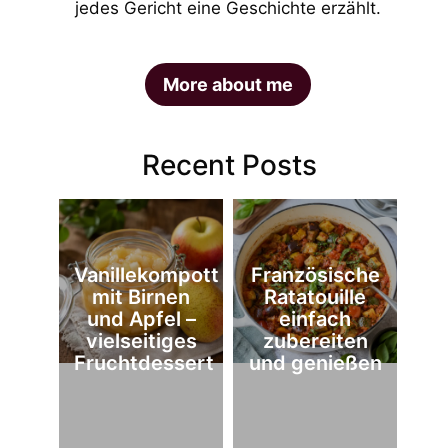
jedes Gericht eine Geschichte erzählt.
More about me
Recent Posts
Vanillekompott
Französische
mit Birnen
Ratatouille
und Apfel –
einfach
vielseitiges
zubereiten
Fruchtdessert
und genießen