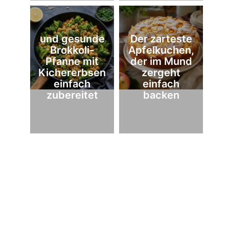
und gesunde
Der zarteste
Brokkoli-
Apfelkuchen,
Pfanne mit
der im Mund
Kichererbsen
zergeht
einfach
einfach
zubereitet
backen