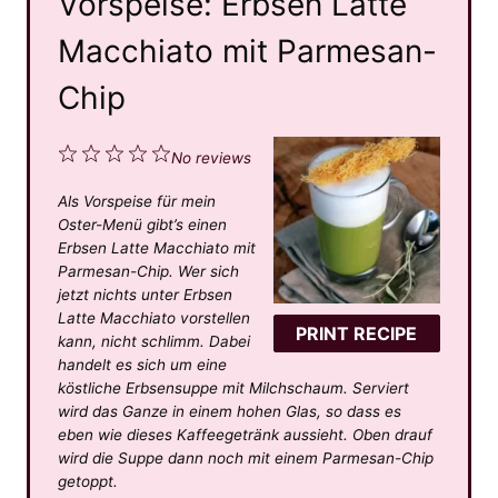
Vorspeise: Erbsen Latte
Macchiato mit Parmesan-
Chip
1
2
3
4
5
No reviews
S
S
S
S
S
Als Vorspeise für mein
t
t
t
t
t
Oster-Menü gibt’s einen
a
a
a
a
a
Erbsen Latte Macchiato mit
Parmesan-Chip. Wer sich
r
r
r
r
r
jetzt nichts unter Erbsen
s
s
s
s
Latte Macchiato vorstellen
PRINT RECIPE
kann, nicht schlimm. Dabei
handelt es sich um eine
köstliche Erbsensuppe mit Milchschaum. Serviert
wird das Ganze in einem hohen Glas, so dass es
eben wie dieses Kaffeegetränk aussieht. Oben drauf
wird die Suppe dann noch mit einem Parmesan-Chip
getoppt.