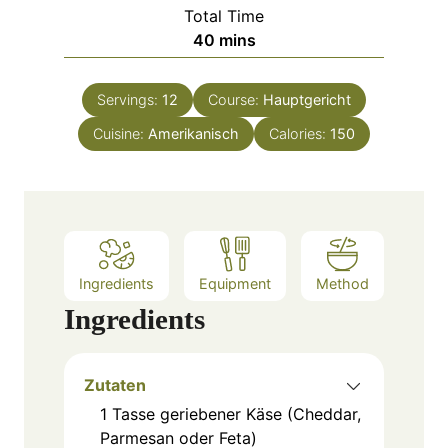
i
Total Time
t
n
m
40
mins
e
u
i
s
t
n
e
Servings:
12
Course:
Hauptgericht
u
s
Cuisine:
Amerikanisch
t
Calories:
150
e
s
Ingredients
Equipment
Method
Ingredients
Zutaten
1
Tasse
geriebener Käse (Cheddar,
Parmesan oder Feta)