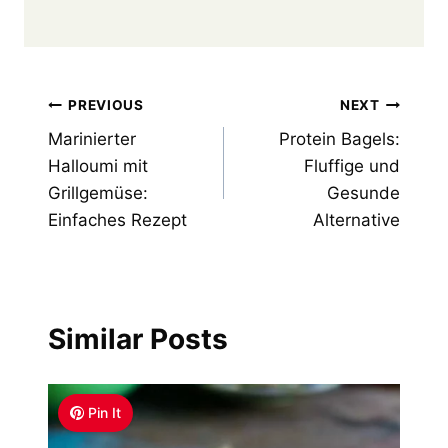
Post
PREVIOUS
NEXT
Marinierter
Protein Bagels:
navigation
Halloumi mit
Fluffige und
Grillgemüse:
Gesunde
Einfaches Rezept
Alternative
Similar Posts
Pin It