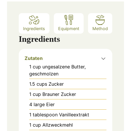
e
s
Ingredients
Equipment
Method
Ingredients
Zutaten
1
cup
ungesalzene Butter,
geschmolzen
1.5
cups
Zucker
1
cup
Brauner Zucker
4
large
Eier
1
tablespoon
Vanilleextrakt
1
cup
Allzweckmehl