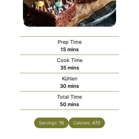
Prep Time
m
15
mins
i
Cook Time
n
m
35
mins
u
i
Kühlen
t
n
m
30
mins
e
u
i
s
Total Time
t
n
m
50
mins
e
u
i
s
t
n
e
Servings:
16
Calories:
470
u
s
t