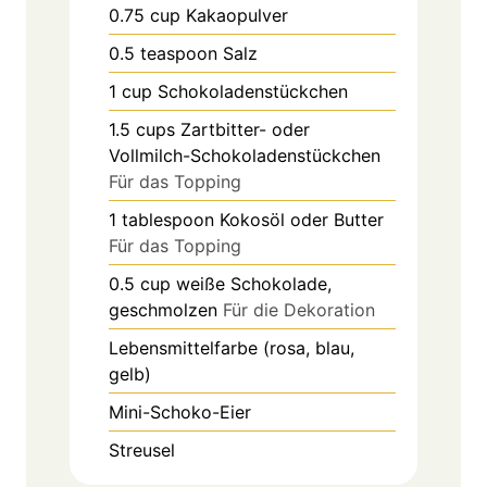
0.75
cup
Kakaopulver
0.5
teaspoon
Salz
1
cup
Schokoladenstückchen
1.5
cups
Zartbitter- oder
Vollmilch-Schokoladenstückchen
Für das Topping
1
tablespoon
Kokosöl oder Butter
Für das Topping
0.5
cup
weiße Schokolade,
geschmolzen
Für die Dekoration
Lebensmittelfarbe (rosa, blau,
gelb)
Mini-Schoko-Eier
Streusel