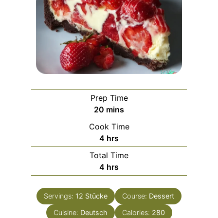
Prep Time
m
20
mins
i
Cook Time
n
h
4
hrs
u
o
Total Time
t
u
h
4
hrs
e
r
o
s
s
u
Servings:
12
Stücke
Course:
Dessert
r
Cuisine:
Deutsch
s
Calories:
280