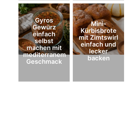
Gyros
Mini-
Gewürz
Kürbisbrote
einfach
mit Zimtswirl
selbst
einfach und
machen mit
lecker
mediterranem
backen
Geschmack