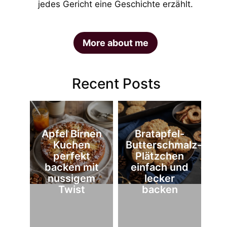
jedes Gericht eine Geschichte erzählt.
More about me
Recent Posts
Apfel Birnen
Bratapfel-
Kuchen
Butterschmalz-
perfekt
Plätzchen
backen mit
einfach und
nussigem
lecker
Twist
backen