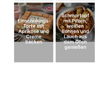
Schmortopf
Einschulungs-
mit Pilzen,
Torte mit
weißen
Aprikose und
Bohnen und
Creme
Lauch aus
backen
dem Ofen
genießen