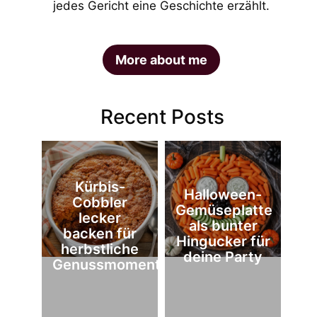
jedes Gericht eine Geschichte erzählt.
More about me
Recent Posts
Kürbis-
Halloween-
Cobbler
Gemüseplatte
lecker
als bunter
backen für
Hingucker für
herbstliche
deine Party
Genussmomente