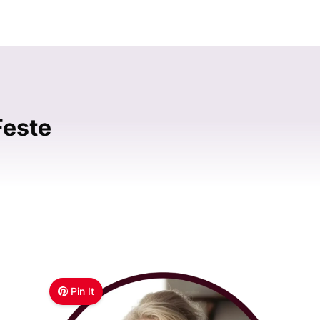
Feste
Pin It