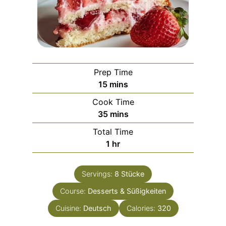
Prep Time
m
15
mins
i
Cook Time
n
m
35
mins
u
i
Total Time
t
n
h
1
hr
e
u
o
s
t
u
e
Servings:
8
Stücke
r
s
Course:
Desserts & Süßigkeiten
Cuisine:
Deutsch
Calories:
320