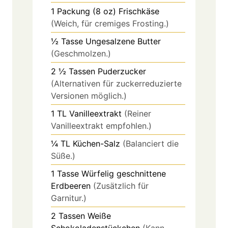
1
Packung (8 oz)
Frischkäse
(Weich, für cremiges Frosting.)
½
Tasse
Ungesalzene Butter
(Geschmolzen.)
2 ½
Tassen
Puderzucker
(Alternativen für zuckerreduzierte
Versionen möglich.)
1
TL
Vanilleextrakt
(Reiner
Vanilleextrakt empfohlen.)
¼
TL
Küchen-Salz
(Balanciert die
Süße.)
1
Tasse
Würfelig geschnittene
Erdbeeren
(Zusätzlich für
Garnitur.)
2
Tassen
Weiße