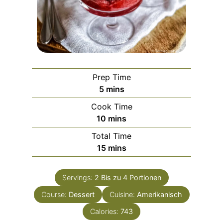
Prep Time
m
5
mins
i
Cook Time
n
m
10
mins
u
i
Total Time
t
n
m
15
mins
e
u
i
s
t
n
e
Servings:
2
Bis zu 4 Portionen
u
s
Course:
Dessert
t
Cuisine:
Amerikanisch
e
Calories:
743
s