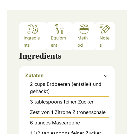
Ingredie
Equipm
Meth
Note
nts
ent
od
s
Ingredients
Zutaten
2
cups
Erdbeeren (entstielt und
gehackt)
3
tablespoons
feiner Zucker
Zest von 1
Zitrone
Zitronenschale
6
ounces
Mascarpone
1 1/2
tablespoons
feiner Zucker