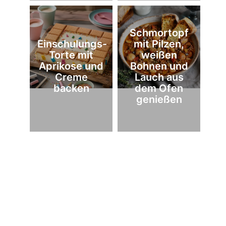
Schmortopf
Einschulungs-
mit Pilzen,
Torte mit
weißen
Aprikose und
Bohnen und
Creme
Lauch aus
backen
dem Ofen
genießen