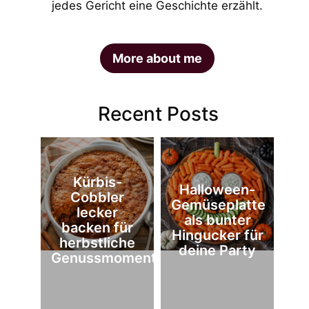
jedes Gericht eine Geschichte erzählt.
More about me
Recent Posts
Kürbis-
Halloween-
Cobbler
Gemüseplatte
lecker
als bunter
backen für
Hingucker für
herbstliche
deine Party
Genussmomente