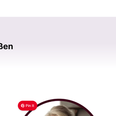
eßen
Pin It