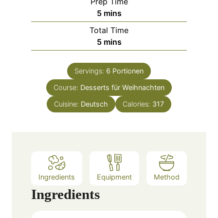
Prep Time
m
5
mins
i
Total Time
n
m
5
mins
u
i
t
n
e
Servings:
6
Portionen
u
s
Course:
Desserts für Weihnachten
t
e
Cuisine:
Deutsch
Calories:
317
s
Ingredients
Equipment
Method
Ingredients