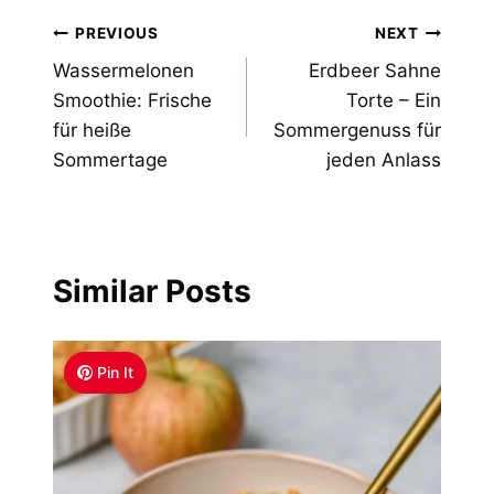
Post
PREVIOUS
NEXT
Wassermelonen
Erdbeer Sahne
navigation
Smoothie: Frische
Torte – Ein
für heiße
Sommergenuss für
Sommertage
jeden Anlass
Similar Posts
Pin It