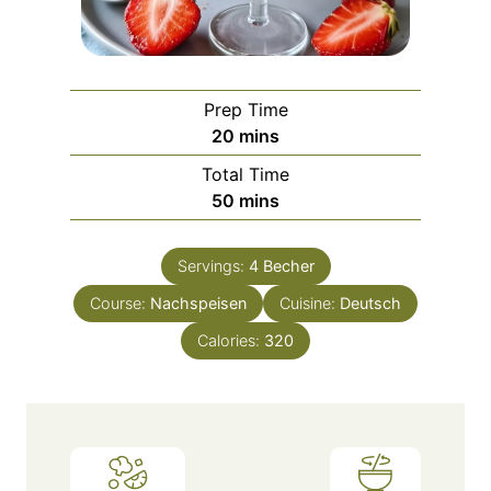
Prep Time
m
20
mins
i
Total Time
n
m
50
mins
u
i
t
n
e
Servings:
4
Becher
u
s
Course:
Nachspeisen
t
Cuisine:
Deutsch
e
Calories:
320
s