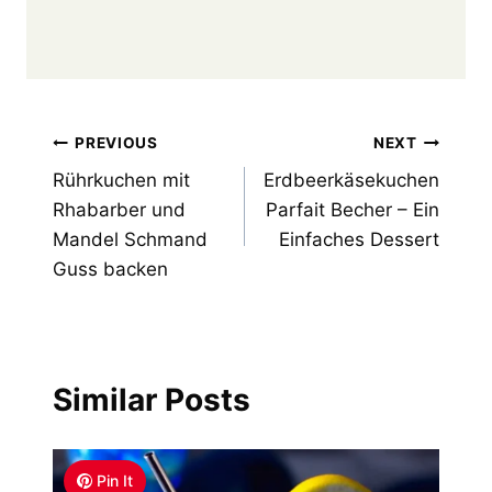
Post
PREVIOUS
NEXT
Rührkuchen mit
Erdbeerkäsekuchen
navigation
Rhabarber und
Parfait Becher – Ein
Mandel Schmand
Einfaches Dessert
Guss backen
Similar Posts
Pin It