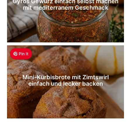
Gyros Gewürz einfach selbst machen
mit mediterranem Geschmack
Pin It
Mini-Kürbisbrote mit Zimtswirl
einfach und lecker backen