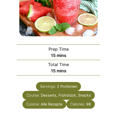
Prep Time
m
15
mins
i
Total Time
n
m
15
mins
u
i
t
n
e
Servings:
2
Portionen
u
s
Course:
Desserts, Frühstück, Snacks
t
e
Cuisine:
Alle Rezepte
Calories:
98
s