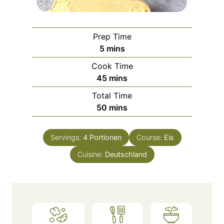
Prep Time
m
5
mins
i
Cook Time
n
m
45
mins
u
i
Total Time
t
n
m
50
mins
e
u
i
s
t
n
e
Servings:
4
Portionen
Course:
Eis
u
s
Cuisine:
Deutschland
t
e
s