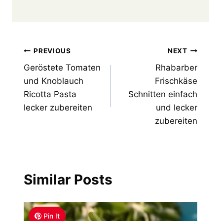
Post
PREVIOUS
NEXT
Geröstete Tomaten
Rhabarber
navigation
und Knoblauch
Frischkäse
Ricotta Pasta
Schnitten einfach
lecker zubereiten
und lecker
zubereiten
Similar Posts
Pin It