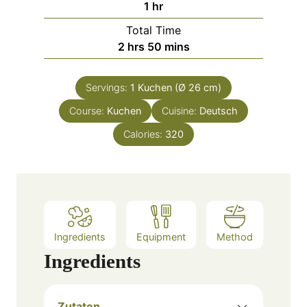
h
1
hr
e
r
u
o
s
Total Time
t
u
h
m
2
hrs
50
mins
e
r
o
i
s
u
n
Servings:
1
Kuchen (Ø 26 cm)
r
u
Course:
Kuchen
s
t
Cuisine:
Deutsch
e
Calories:
320
s
Ingredients
Equipment
Method
Ingredients
Zutaten