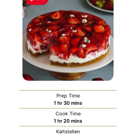
Prep Time
h
m
1
hr
30
mins
o
i
Cook Time
u
n
h
m
1
hr
20
mins
r
u
o
i
Kaltstellen
t
u
n